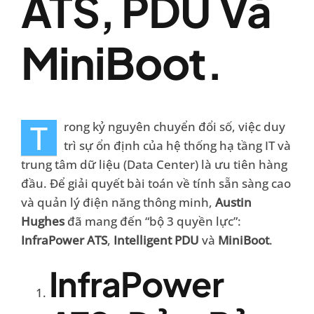
ATS, PDU Và
MiniBoot.
T
rong kỷ nguyên chuyển đổi số, việc duy
trì sự ổn định của hệ thống hạ tầng IT và
trung tâm dữ liệu (Data Center) là ưu tiên hàng
đầu. Để giải quyết bài toán về tính sẵn sàng cao
và quản lý điện năng thông minh,
Austin
Hughes
đã mang đến “bộ 3 quyền lực”:
InfraPower ATS
,
Intelligent PDU
và
MiniBoot
.
InfraPower