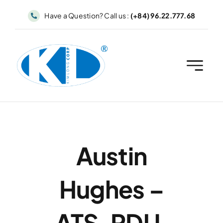
Skip
Have a Question? Call us :
(+84) 96.22.777.68
to
content
Austin
Hughes –
ATS, PDU,